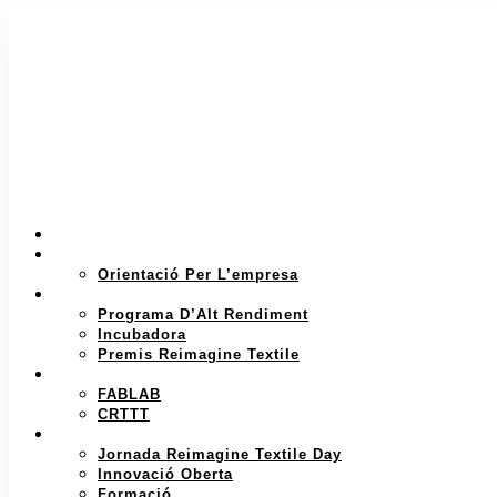
INICI
SI ETS UNA EMPRESA
Orientació Per L’empresa
SI ETS UN EMPRENEDOR
Programa D’Alt Rendiment
Incubadora
Premis Reimagine Textile
INVESTIGACIÓ I PROTOTIPATGE
FABLAB
CRTTT
ECOSISTEMA D’INNOVACIÓ
Jornada Reimagine Textile Day
Innovació Oberta
Formació