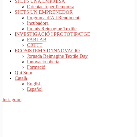
SI ETS UNA EMPRESA
Orientació per l’empresa
SI ETS UN EMPRENEDOR
Programa d’Alt Rendiment
Incubadora
Premis Reimagine Textile
INVESTIGACIÓ I PROTOTIPATGE
FABLAB
CRTTT
ECOSISTEMA D’INNOVACIÓ
Jornada Reimagine Textile Day
Innovació oberta
Formació
Qui Som
Català
English
Español
Instagram