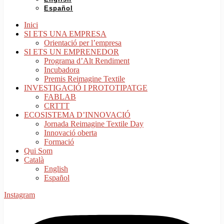
Español
Inici
SI ETS UNA EMPRESA
Orientació per l’empresa
SI ETS UN EMPRENEDOR
Programa d’Alt Rendiment
Incubadora
Premis Reimagine Textile
INVESTIGACIÓ I PROTOTIPATGE
FABLAB
CRTTT
ECOSISTEMA D’INNOVACIÓ
Jornada Reimagine Textile Day
Innovació oberta
Formació
Qui Som
Català
English
Español
Instagram