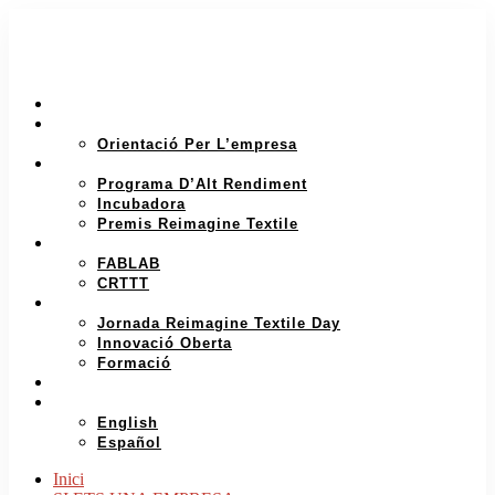
INICI
SI ETS UNA EMPRESA
Orientació Per L’empresa
SI ETS UN EMPRENEDOR
Programa D’Alt Rendiment
Incubadora
Premis Reimagine Textile
INVESTIGACIÓ I PROTOTIPATGE
FABLAB
CRTTT
ECOSISTEMA D’INNOVACIÓ
Jornada Reimagine Textile Day
Innovació Oberta
Formació
QUI SOM
CATALÀ
English
Español
Inici