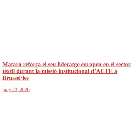
Mataró reforça el seu lideratge europeu en el sector
tèxtil durant la missió institucional d’ACTE a
Brussel·les
juny 23, 2026