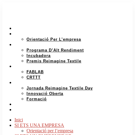
INICI
SI ETS UNA EMPRESA
Orientació Per L’empresa
SI ETS UN EMPRENEDOR
Programa D’Alt Rendiment
Incubadora
Premis Reimagine Textile
INVESTIGACIÓ I PROTOTIPATGE
FABLAB
CRTTT
ECOSISTEMA D’INNOVACIÓ
Jornada Reimagine Textile Day
Innovació Oberta
Formació
QUI SOM
CATALÀ
Inici
SI ETS UNA EMPRESA
Orientació per l’empresa