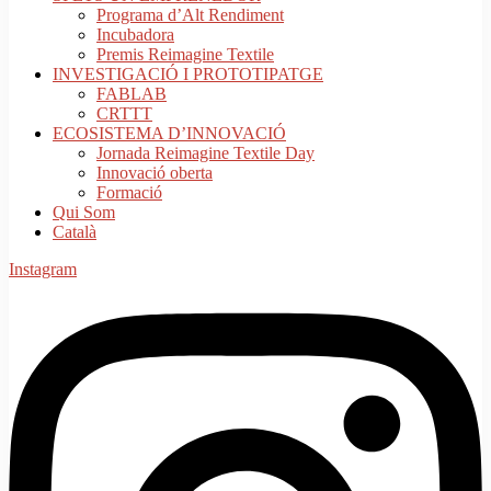
Programa d’Alt Rendiment
Incubadora
Premis Reimagine Textile
INVESTIGACIÓ I PROTOTIPATGE
FABLAB
CRTTT
ECOSISTEMA D’INNOVACIÓ
Jornada Reimagine Textile Day
Innovació oberta
Formació
Qui Som
Català
Instagram