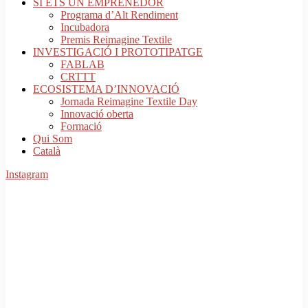
SI ETS UN EMPRENEDOR
Programa d’Alt Rendiment
Incubadora
Premis Reimagine Textile
INVESTIGACIÓ I PROTOTIPATGE
FABLAB
CRTTT
ECOSISTEMA D’INNOVACIÓ
Jornada Reimagine Textile Day
Innovació oberta
Formació
Qui Som
Català
Instagram