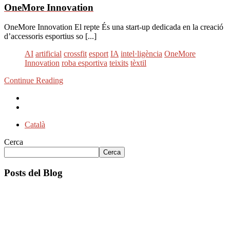
OneMore Innovation
OneMore Innovation El repte És una start-up dedicada en la creació
d’accessoris esportius so [...]
AI
artificial
crossfit
esport
IA
intel·ligència
OneMore
Innovation
roba esportiva
teixits
tèxtil
Continue Reading
Català
Cerca
Cerca
Posts del Blog