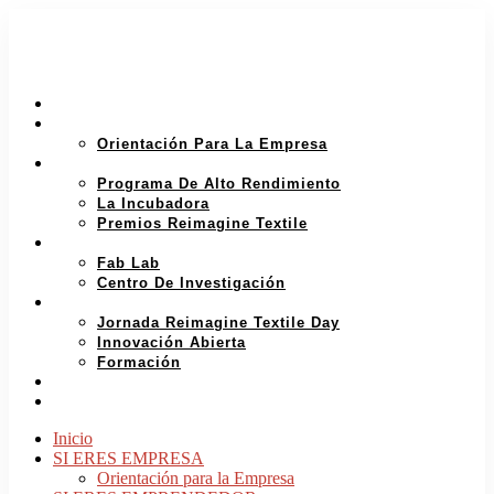
INICIO
SI ERES EMPRESA
Orientación Para La Empresa
SI ERES EMPRENDEDOR
Programa De Alto Rendimiento
La Incubadora
Premios Reimagine Textile
INVESTIGACIÓN Y PROTOTIPAJE
Fab Lab
Centro De Investigación
ECOSITEMA DE INNOVACIÓN
Jornada Reimagine Textile Day
Innovación Abierta
Formación
QUIÉNES SOMOS
ESPAÑOL
Inicio
SI ERES EMPRESA
Orientación para la Empresa